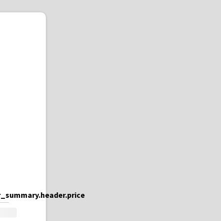
s
_summary.header.price